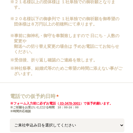
※２１名様以上の団体様は １社単独での御祈願となりま
す。
※２０名様以下の御参列で １社単独での御祈願を御希望の
団体様は８万円以上の初穂料にて承ります。
※事前に御神札・御守を奉製致しますので 日にち・人数の
変更や
郵送への切り替え変更の場合は 予めお電話にてお知らせ
ください。
※受信後、折り返し確認のご連絡を致します。
※神社祭事、結婚式等のためご希望の時間に添えない事がご
ざいます。
電話での仮予約日時
*
※フォーム入力前に必ずお電話（
03-3478-3001
）で仮予約願います。
※ご祈願をお受けいただける時間 10：00-16：00
※時間外応相談