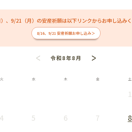
（日）、9/21（月）の安産祈願は以下リンクから
お申し込みく
8/16、9/21 安産祈願お申し込み＞
令和8年8月
火
水
木
金
土
1
4
5
6
7
8
－
－
－
－