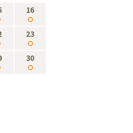
5
16
○
○
2
23
○
○
9
30
○
○