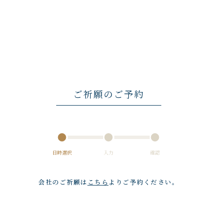
ご祈願のご予約
日時選択
入力
確認
会社のご祈願は
こちら
よりご予約ください。