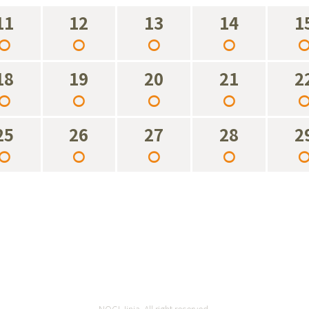
11
12
13
14
1
○
○
○
○
18
19
20
21
2
○
○
○
○
25
26
27
28
2
○
○
○
○
NOGI Jinja. All right reserved.