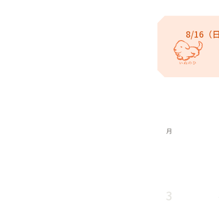
8/16
月
3
－