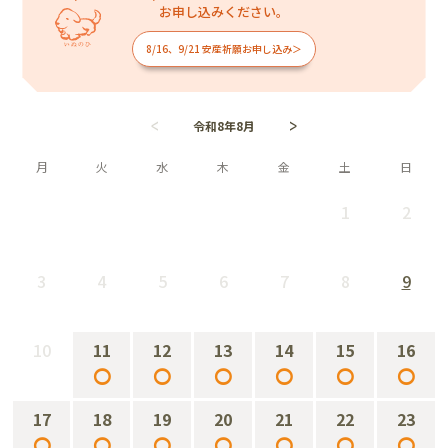
お申し込みください。
8/16、9/21 安産祈願お申し込み＞
令和8年8月
月
火
水
木
金
土
日
1
2
－
－
3
4
5
6
7
8
9
－
－
－
－
－
－
－
10
11
12
13
14
15
16
－
○
○
○
○
○
○
17
18
19
20
21
22
23
○
○
○
○
○
○
○