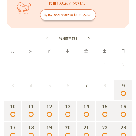
お申し込みください。
8/16、9/21 安産祈願お申し込み＞
令和8年8月
月
火
水
木
金
土
日
1
2
－
－
3
4
5
6
7
8
9
－
－
－
－
－
－
○
10
11
12
13
14
15
16
○
○
○
○
○
○
○
17
18
19
20
21
22
23
○
○
○
○
○
○
○