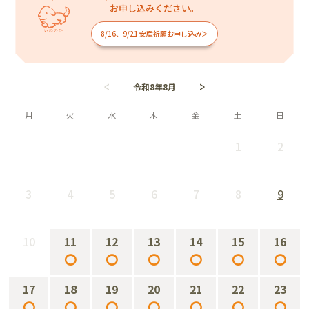
お申し込みください。
8/16、9/21 安産祈願お申し込み＞
令和8年8月
月
火
水
木
金
土
日
1
2
－
－
3
4
5
6
7
8
9
－
－
－
－
－
－
－
10
11
12
13
14
15
16
－
○
○
○
○
○
○
17
18
19
20
21
22
23
○
○
○
○
○
○
○