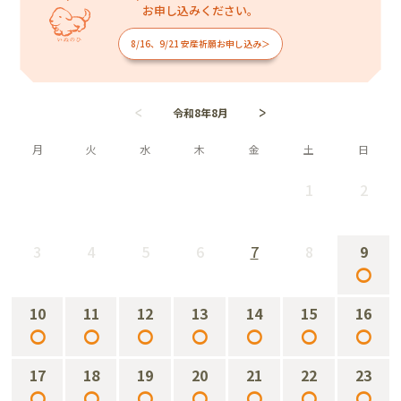
お申し込みください。
8/16、9/21 安産祈願お申し込み＞
令和8年8月
月
火
水
木
金
土
日
1
2
－
－
3
4
5
6
7
8
9
－
－
－
－
－
－
○
10
11
12
13
14
15
16
○
○
○
○
○
○
○
17
18
19
20
21
22
23
○
○
○
○
○
○
○