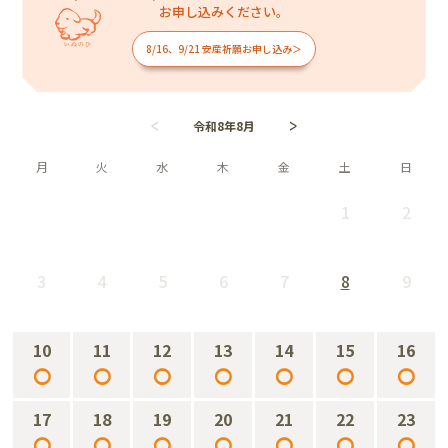
お申し込みください。
8/16、9/21 安産祈願お申し込み＞
令和8年8月
月
火
水
木
金
土
日
1
2
－
－
3
4
5
6
7
8
9
－
－
－
－
－
－
－
10
11
12
13
14
15
16
○
○
○
○
○
○
○
17
18
19
20
21
22
23
○
○
○
○
○
○
○