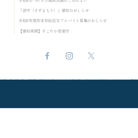
令和8年つれそひ風鈴回廊のごあんない
「涼守（すずまもり）」頒布のおしらせ
令和8年度年末年始巫女アルバイト募集のおしらせ
【頒布再開】すこやか安産守
東京都港区赤坂8-11-27
TEL 03-3478-3001
©Nogi Jinja.