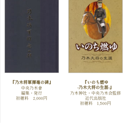
『乃木将軍揮毫の碑』
『いのち燃ゆ
-乃木大将の生涯-』
中央乃木會
編集・発行
乃木神社・中央乃木会監修
初穂料 2,000円
近代出版社
初穂料 1,500円