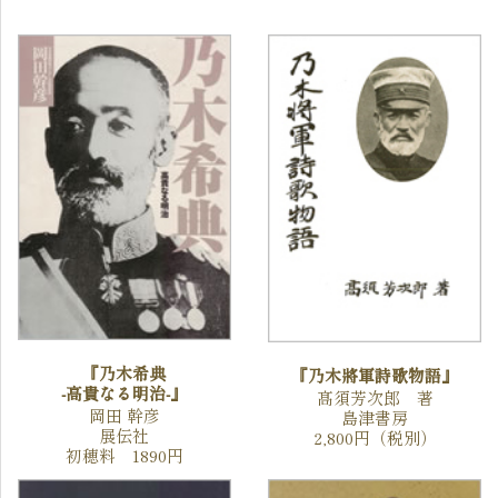
『乃木希典
『乃木將軍詩歌物語』
-高貴なる明治-』
髙須芳次郎 著
岡田 幹彦
島津書房
展伝社
2,800円（税別）
初穂料 1890円