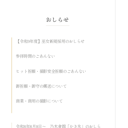
【令和9年度】巫女新規採用のおしらせ
参拝時間のごあんない
ヒット祈願・撮影安全祈願のごあんない
御祈願・御守の郵送について
商業・商用の撮影について
令和8年8月8日～ 乃木會館「かき氷」のおしら