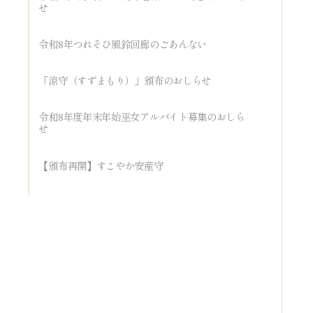
せ
令和8年つれそひ風鈴回廊のごあんない
「涼守（すずまもり）」頒布のおしらせ
令和8年度年末年始巫女アルバイト募集のおしら
せ
【頒布再開】すこやか安産守