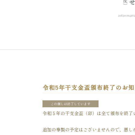
informat
令和5年干支金盃頒布終了のお
この催しは終了しています
令和５年の干支金盃（卯）は全て頒布を終了
追加の奉製の予定はございませんので、悪し