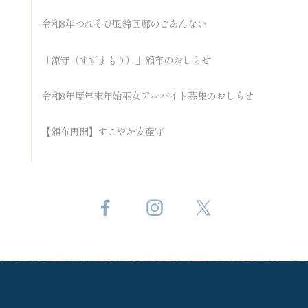
令和8年つれそひ風鈴回廊のごあんない
「涼守（すずまもり）」頒布のおしらせ
令和8年度年末年始巫女アルバイト募集のおしらせ
【頒布再開】すこやか安産守