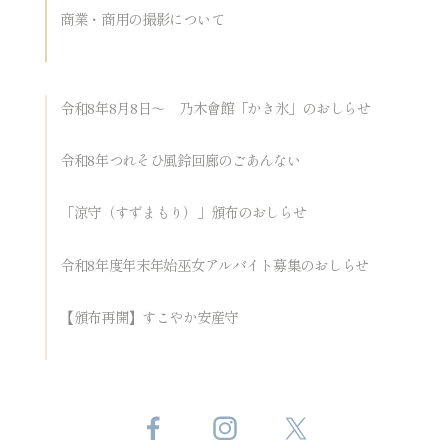
商業・商用の撮影について
令和8年8月8日～ 乃木會館「かき氷」のおしらせ
令和8年つれそひ風鈴回廊のごあんない
「涼守（すずまもり）」頒布のおしらせ
令和8年度年末年始巫女アルバイト募集のおしらせ
【頒布再開】すこやか安産守