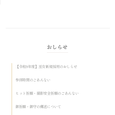
【令和9年度】巫女新規採用のおしらせ
参拝時間のごあんない
ヒット祈願・撮影安全祈願のごあんない
御祈願・御守の郵送について