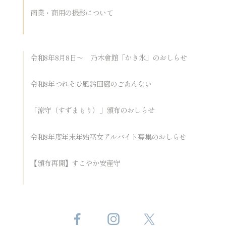
商業・商用の撮影について
令和8年8月8日～ 乃木會館「かき氷」のおしらせ
令和8年つれそひ風鈴回廊のごあんない
「涼守（すずまもり）」頒布のおしらせ
令和8年度年末年始巫女アルバイト募集のおしらせ
【頒布再開】すこやか安産守