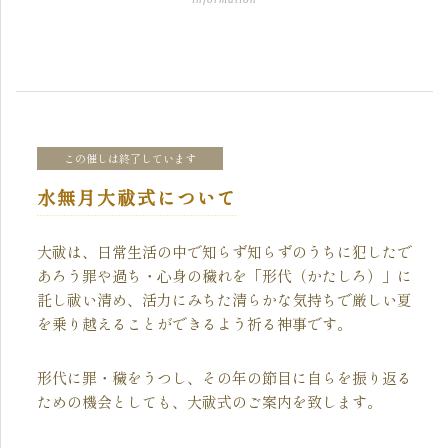
この催しは終了しています
水無月大祓式について
大祓は、日常生活の中で知らず知らずのうちに犯したで
あろう罪や過ち・心身の穢れを「形代（かたしろ）」に
託し祓い清め、活力にみちた清らかな気持ちで厳しい夏
を乗り越えることができるよう祈る神事です。
形代に罪・穢をうつし、その年の節目に自らを振り返る
ための機会としても、大祓式のご案内を致します。