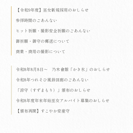
【令和9年度】巫女新規採用のおしらせ
参拝時間のごあんない
ヒット祈願・撮影安全祈願のごあんない
御祈願・御守の郵送について
商業・商用の撮影について
令和8年8月8日～ 乃木會館「かき氷」のおしらせ
令和8年つれそひ風鈴回廊のごあんない
「涼守（すずまもり）」頒布のおしらせ
令和8年度年末年始巫女アルバイト募集のおしらせ
【頒布再開】すこやか安産守